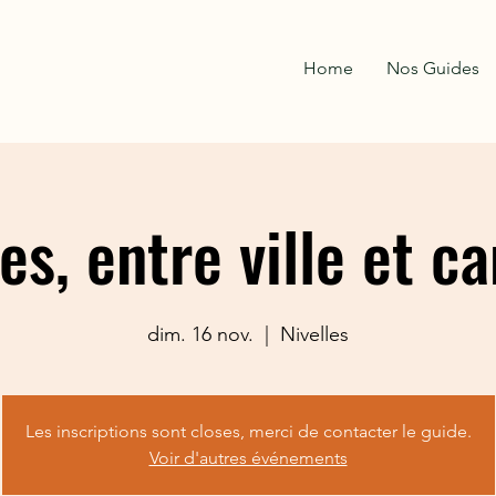
Home
Nos Guides
les, entre ville et 
dim. 16 nov.
  |  
Nivelles
Les inscriptions sont closes, merci de contacter le guide.
Voir d'autres événements