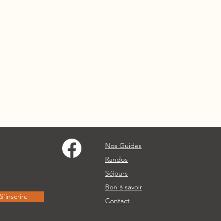
Nos Guides
Randos
Séjours
Bon à savoir
S'inscrire
Contact