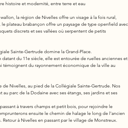
re histoire et modernité, entre terre et eau
llon, la région de Nivelles offre un visage à la fois rural,
i, le plateau brabançon offre un paysage de type openfield avec
quets discrets et ses vallées où serpentent de petits
llégiale Sainte-Gertrude domine la Grand-Place.
 datant du 11e siècle, elle est entourée de ruelles anciennes et
ui témoignent du rayonnement économique de la ville au
 de Nivelles, au pied de la Collégiale Sainte-Gertrude. Nos
au parc de la Dodaine avec ses étangs, ses jardins et ses
n passant à travers champs et petit bois, pour rejoindre le
emprunterons ensuite le chemin de halage le long de l'ancien
. Retour à Nivelles en passant par le village de Monstreux.