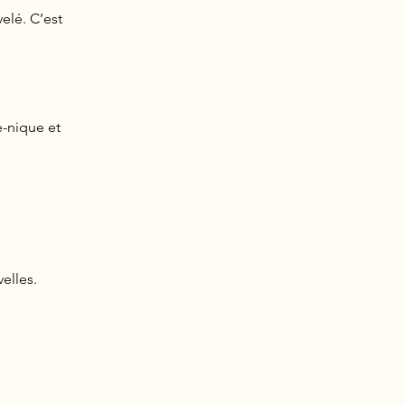
elé. C’est
-nique et
elles.