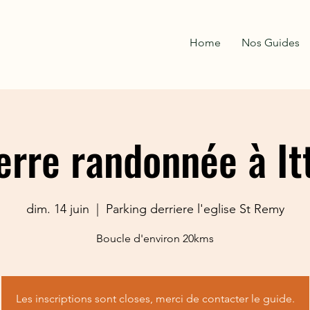
Home
Nos Guides
erre randonnée à It
dim. 14 juin
  |  
Parking derriere l'eglise St Remy
Boucle d'environ 20kms
Les inscriptions sont closes, merci de contacter le guide.