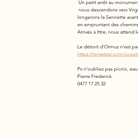
 Un petit arrêt au monumen
 nous descendons vers Virginal où nous franchissons le canal de Charleroi, nous mangerons près du vieux canal, nous 
longerons la Sennette avant 
en empruntant des chemins de
Arrivés à Ittre, nous attend l
Le détroit d'Ormuz n'est pas
https://togetzer.com/covo
Ps n'oubliez pas picnic, eau
Pierre Frederick
0477 17 25 32