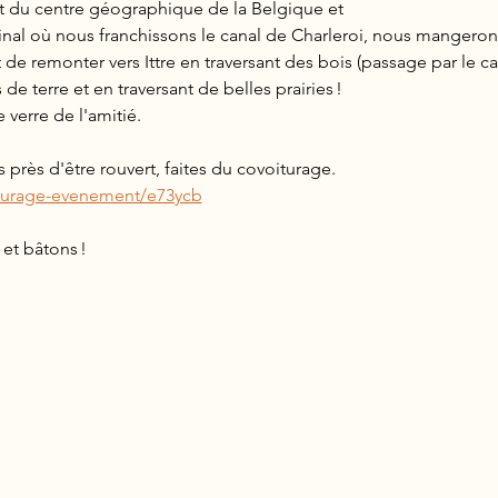
t du centre géographique de la Belgique et
de remonter vers Ittre en traversant des bois (passage par le ca
 terre et en traversant de belles prairies ! 
e verre de l'amitié.
 près d'être rouvert, faites du covoiturage.
iturage-evenement/e73ycb
 et bâtons !