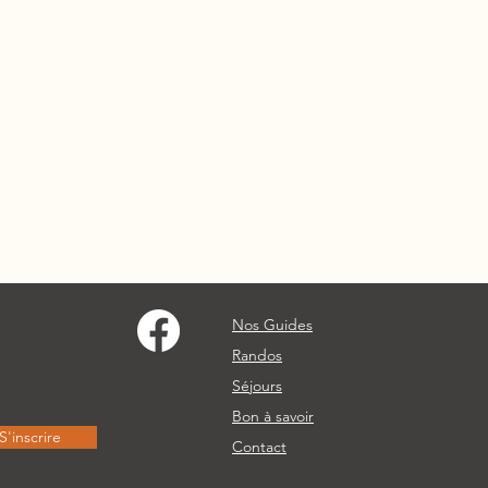
Nos Guides
Randos
Séjours
Bon à savoir
S'inscrire
Contact