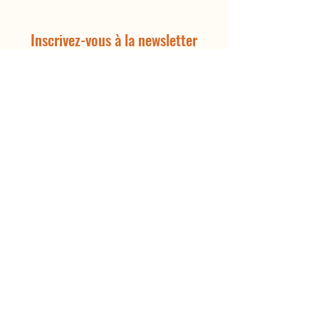
Inscrivez-vous à la newsletter
Recevez toutes les infos sur les prochains
événements
Email
S'inscrire
© 2025 by ProxiRando